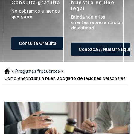
Consulta gratuita
Nuestro equipo
legal
c
No cobramos a menos
que gane
Brindando a los
V
clientes representación
n
de calidad
d
n
Consulta Gratuita
Conozca A Nuestro Equip
»
Preguntas frecuentes
»
Ini
ci
Cómo encontrar un buen abogado de lesiones personales
o