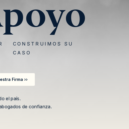
poyo
R
CONSTRUIMOS SU
CASO
stra Firma ››
stra Firma ››
 el país.
 abogados de confianza.