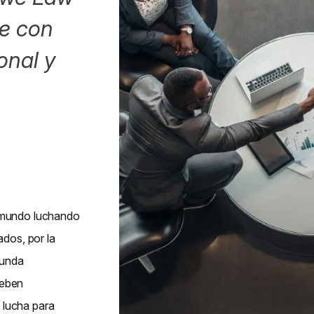
te con
onal y
l mundo luchando
ados, por la
gunda
deben
 lucha para