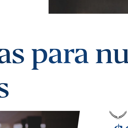
ias para n
s