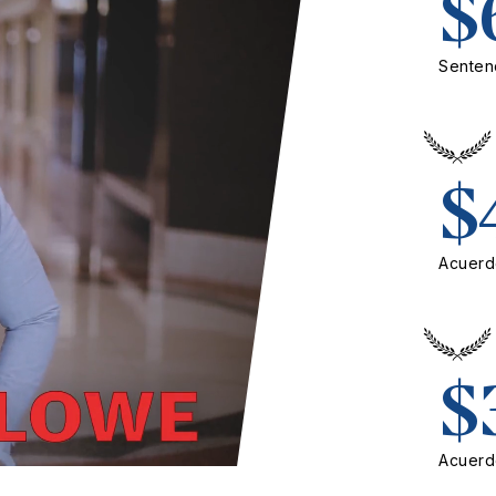
$
Sentenc
$
Acuerd
$
Acuerd