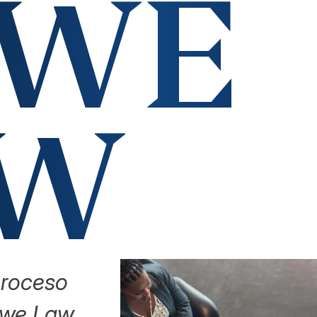
OWE
AW
proceso
Lowe Law